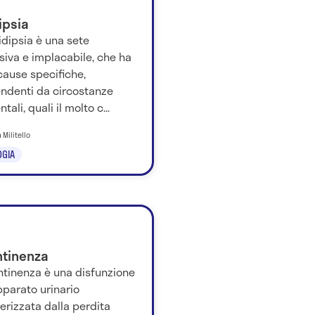
ipsia
idipsia è una sete
iva e implacabile, che ha
cause specifiche,
endenti da circostanze
tali, quali il molto c...
 Militello
GIA
ntinenza
ntinenza è una disfunzione
pparato urinario
erizzata dalla perdita