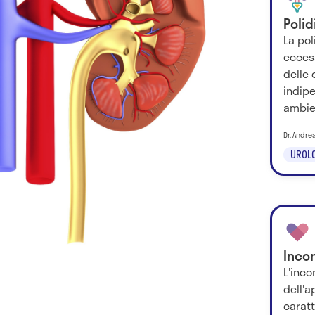
Polid
La pol
eccess
delle 
indip
ambien
Dr. Andrea
UROLO
Inco
L'inco
dell'a
caratt