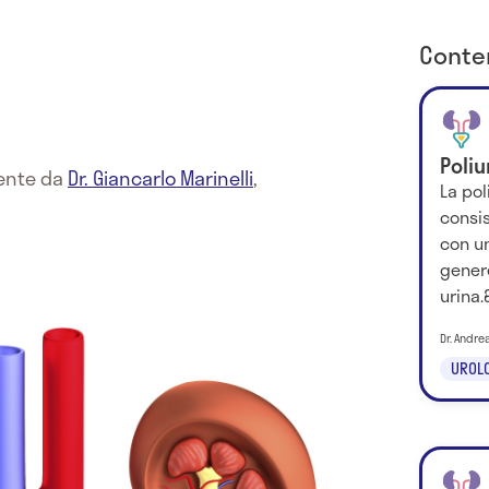
Conten
Poliu
mente da
Dr. Giancarlo Marinelli
,
La pol
consis
con un
genere
urina.
Dr. Andrea
UROLO