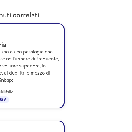
uti correlati
ria
iuria è una patologia che
te nell'urinare di frequente,
 volume superiore, in
, ai due litri e mezzo di
&nbsp;
 Militello
GIA