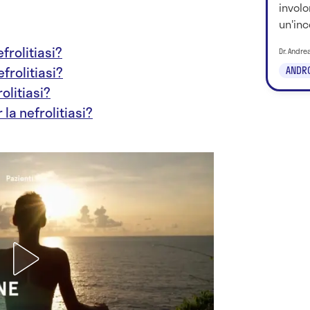
involo
un'inc
frolitiasi?
Dr. Andrea
efrolitiasi?
ANDR
olitiasi?
 la nefrolitiasi?