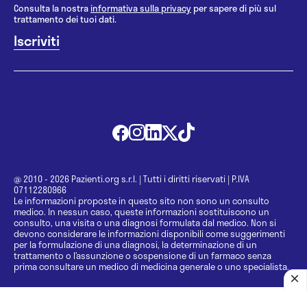
Consulta la nostra
informativa sulla privacy
per sapere di più sul
trattamento dei tuoi dati.
@ 2010 - 2026 Pazienti.org s.r.l.
|
Tutti i diritti riservati
|
P.IVA
07112280966
Le informazioni proposte in questo sito non sono un consulto
medico. In nessun caso, queste informazioni sostituiscono un
consulto, una visita o una diagnosi formulata dal medico. Non si
devono considerare le informazioni disponibili come suggerimenti
per la formulazione di una diagnosi, la determinazione di un
trattamento o l’assunzione o sospensione di un farmaco senza
prima consultare un medico di medicina generale o uno specialista.