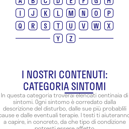
A
B
C
D
E
F
G
H
I
J
K
L
M
N
O
P
Q
R
S
T
U
V
W
X
Y
Z
I NOSTRI CONTENUTI:
CATEGORIA SINTOMI
In questa categoria troverai elencati centinaia di
sintomi. Ogni sintomo è corredato dalla
descrizione del disturbo, dalle sue più probablili
cause e dalle eventuali terapie. I testi ti aiuterann
a capire, in concreto, da che tipo di condizione
potresti essere affetto