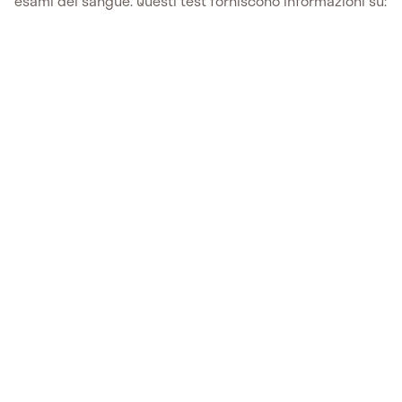
esami del sangue. Questi test forniscono informazioni su: