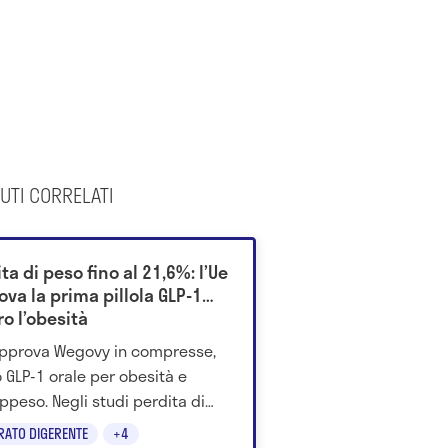
UTI CORRELATI
ta di peso fino al 21,6%: l’Ue
va la prima pillola GLP-1
o l’obesità
approva Wegovy in compresse,
 GLP-1 orale per obesità e
ppeso. Negli studi perdita di
fino al 21,6% nei responder
RATO DIGERENTE
+4