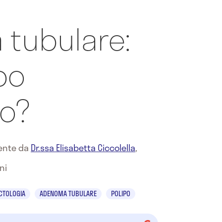
tubulare:
po
o?
mente da
Dr.ssa Elisabetta Ciccolella
,
ni
CTOLOGIA
ADENOMA TUBULARE
POLIPO