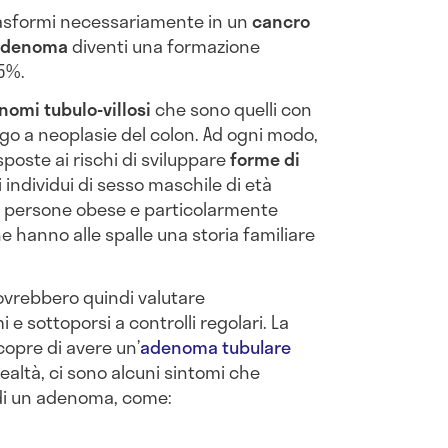
rasformi necessariamente in un
cancro
adenoma
diventi una formazione
 5%.
nomi tubulo-villosi
che sono quelli con
uogo a neoplasie del colon. Ad ogni modo,
poste ai rischi di sviluppare
forme di
i individui di sesso maschile di età
me persone obese e particolarmente
e hanno alle spalle una storia familiare
ovrebbero quindi valutare
e sottoporsi a controlli regolari. La
opre di avere un’
adenoma tubulare
ealtà, ci sono alcuni sintomi che
di un adenoma, come: