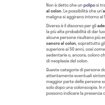
Non è detto che un
polipo
si t
al colon
. Le possibilità che un’
maligna si aggirano intorno al
Diverso è il discorso per gli
ade
la più alta probabilità di dar l
alcune persone risultano più es
cancro al colon
, soprattutto gl
superiore ai 50 anni, così co
sedentarie o, ancora, coloro ch
di neoplasie del colon.
Queste categorie di persone d
attentamente eventuali sintomi 
maggior parte delle persone sc
solo dopo una colonscopia. In r
possono indicare la presenza 