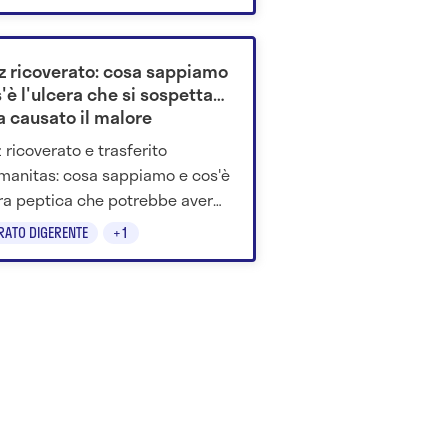
ci.
z ricoverato: cosa sappiamo
'è l'ulcera che si sospetta
a causato il malore
 ricoverato e trasferito
umanitas: cosa sappiamo e cos'è
era peptica che potrebbe aver
to il nuovo episodio di
RATO DIGERENTE
+1
uinamento.