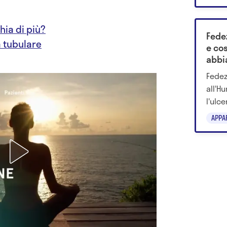
preco
hia di più?
Fede
 tubulare
e cos
abbi
Fedez
all'H
l'ulc
causa
APPA
sang