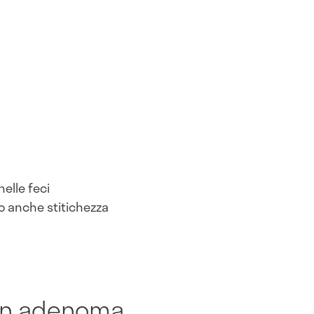
elle feci
 o anche stitichezza
un adenoma