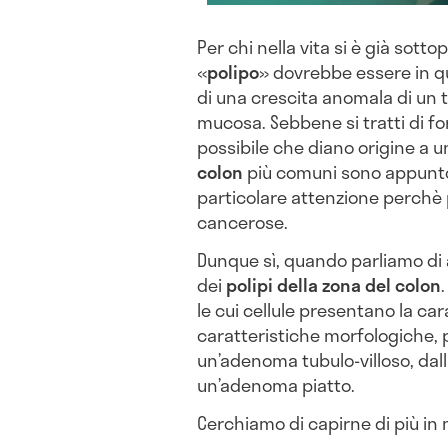
Per chi nella vita si è già sott
«
polipo
» dovrebbe essere in qu
di una crescita anomala di un 
mucosa. Sebbene si tratti di 
possibile che diano origine a un
colon
più comuni sono appunto 
particolare attenzione perchè
cancerose.
Dunque sì, quando parliamo di
dei
polipi della zona del colon
le cui cellule presentano la car
caratteristiche morfologiche, 
un’adenoma tubulo-villoso, dall
un’adenoma piatto.
Cerchiamo di capirne di più in m