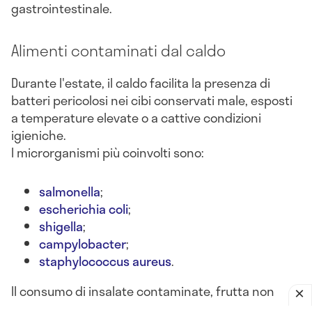
gastrointestinale.
Alimenti contaminati dal caldo
Durante l'estate, il caldo facilita la presenza di
batteri pericolosi nei cibi conservati male, esposti
a temperature elevate o a cattive condizioni
igieniche.
I microrganismi più coinvolti sono:
salmonella
;
escherichia coli
;
shigella
;
campylobacter
;
staphylococcus aureus
.
Il consumo di insalate contaminate, frutta non
lavata, latticini lasciati fuori frigo o alimenti crudi