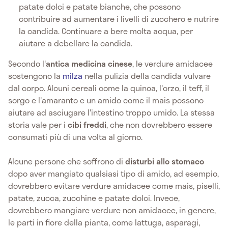
patate dolci e patate bianche, che possono
contribuire ad aumentare i livelli di zucchero e nutrire
la candida. Continuare a bere molta acqua, per
aiutare a debellare la candida.
Secondo l'
antica medicina cinese
, le verdure amidacee
sostengono la
milza
nella pulizia della candida vulvare
dal corpo. Alcuni cereali come la quinoa, l'orzo, il teff, il
sorgo e l'amaranto e un amido come il mais possono
aiutare ad asciugare l'intestino troppo umido. La stessa
storia vale per i
cibi freddi
, che non dovrebbero essere
consumati più di una volta al giorno.
Alcune persone che soffrono di
disturbi allo stomaco
dopo aver mangiato qualsiasi tipo di amido, ad esempio,
dovrebbero evitare verdure amidacee come mais, piselli,
patate, zucca, zucchine e patate dolci. Invece,
dovrebbero mangiare verdure non amidacee, in genere,
le parti in fiore della pianta, come lattuga, asparagi,