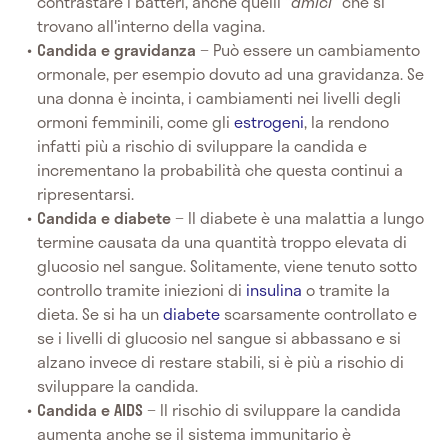
contrastare i batteri, anche quelli "
amici
" che si
trovano all'interno della vagina.
Candida e gravidanza
− Può essere un cambiamento
ormonale, per esempio dovuto ad una gravidanza. Se
una donna è incinta, i cambiamenti nei livelli degli
ormoni femminili, come gli
estrogeni
, la rendono
infatti più a rischio di sviluppare la candida e
incrementano la probabilità che questa continui a
ripresentarsi.
Candida e diabete
− Il diabete è una malattia a lungo
termine causata da una quantità troppo elevata di
glucosio nel sangue. Solitamente, viene tenuto sotto
controllo tramite iniezioni di
insulina
o tramite la
dieta. Se si ha un
diabete
scarsamente controllato e
se i livelli di glucosio nel sangue si abbassano e si
alzano invece di restare stabili, si è più a rischio di
sviluppare la candida.
Candida e AIDS
− Il rischio di sviluppare la candida
aumenta anche se il sistema immunitario è