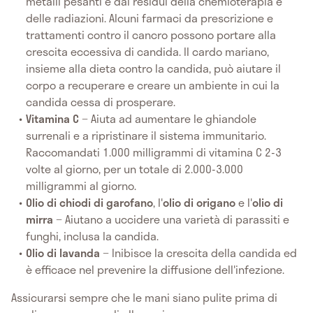
metalli pesanti e dai residui della chemioterapia e
delle radiazioni. Alcuni farmaci da prescrizione e
trattamenti contro il cancro possono portare alla
crescita eccessiva di candida. Il cardo mariano,
insieme alla dieta contro la candida, può aiutare il
corpo a recuperare e creare un ambiente in cui la
candida cessa di prosperare.
Vitamina C
− Aiuta ad aumentare le ghiandole
surrenali e a ripristinare il sistema immunitario.
Raccomandati 1.000 milligrammi di vitamina C 2-3
volte al giorno, per un totale di 2.000-3.000
milligrammi al giorno.
Olio di chiodi di garofano
,
l'
olio di origano
e
l'
olio di
mirra
− Aiutano a uccidere una varietà di parassiti e
funghi, inclusa la candida.
Olio di lavanda
− Inibisce la crescita della candida ed
è efficace nel prevenire la diffusione dell'infezione.
Assicurarsi sempre che le mani siano pulite prima di