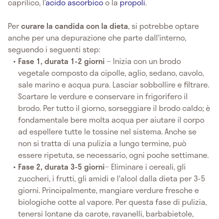
caprilico, l’
acido ascorbico
o la
propoli
.
Per
curare la candida con la dieta
, si potrebbe optare
anche per una depurazione che parte dall'interno,
seguendo i seguenti step:
Fase 1,
durata 1-2 giorni
− Inizia con un brodo
vegetale composto da cipolle, aglio, sedano, cavolo,
sale marino e acqua pura. Lasciar sobbollire e filtrare.
Scartare le verdure e conservare in frigorifero il
brodo. Per tutto il giorno, sorseggiare il brodo caldo; è
fondamentale bere molta acqua per aiutare il corpo
ad espellere tutte le tossine nel sistema. Anche se
non si tratta di una pulizia a lungo termine, può
essere ripetuta, se necessario, ogni poche settimane.
Fase 2, durata 3-5 giorni
− Eliminare i cereali, gli
zuccheri, i frutti, gli amidi e l'alcol dalla dieta per 3-5
giorni. Principalmente, mangiare verdure fresche e
biologiche cotte al vapore. Per questa fase di pulizia,
tenersi lontane da carote, ravanelli, barbabietole,