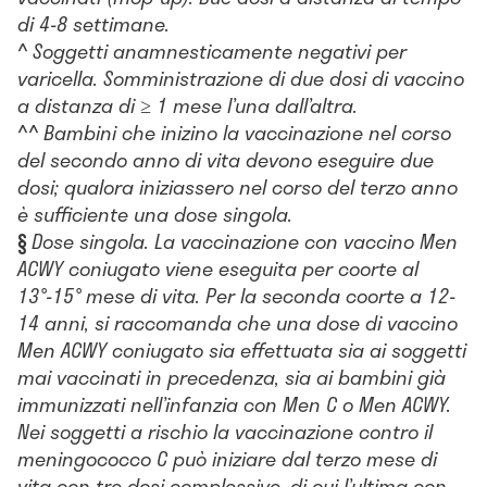
di 4-8 settimane.
^
Soggetti anamnesticamente negativi per
varicella. Somministrazione di due dosi di vaccino
a distanza di ≥ 1 mese l’una dall’altra.
^^
Bambini che inizino la vaccinazione nel corso
del secondo anno di vita devono eseguire due
dosi; qualora iniziassero nel corso del terzo anno
è sufficiente una dose singola.
§
Dose singola. La vaccinazione con vaccino Men
ACWY coniugato viene eseguita per coorte al
13°-15° mese di vita. Per la seconda coorte a 12-
14 anni, si raccomanda che una dose di vaccino
Men ACWY coniugato sia effettuata sia ai soggetti
mai vaccinati in precedenza, sia ai bambini già
immunizzati nell’infanzia con Men C o Men ACWY.
Nei soggetti a rischio la vaccinazione contro il
meningococco C può iniziare dal terzo mese di
vita con tre dosi complessive, di cui l’ultima con