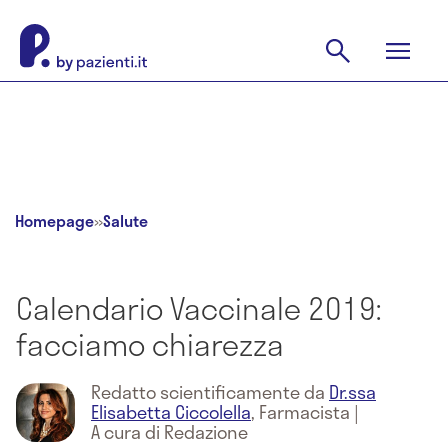
Homepage
»
Salute
Calendario Vaccinale 2019:
facciamo chiarezza
Redatto scientificamente da
Dr.ssa
Elisabetta Ciccolella
,
Farmacista
|
A cura di Redazione