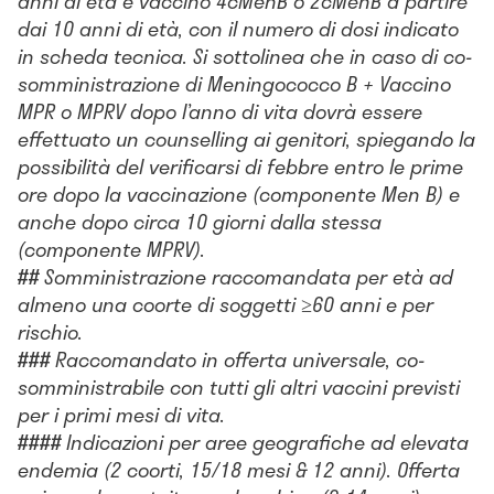
anni di età e vaccino 4cMenB o 2cMenB a partire
dai 10 anni di età, con il numero di dosi indicato
in scheda tecnica. Si sottolinea che in caso di co-
somministrazione di Meningococco B + Vaccino
MPR o MPRV dopo l’anno di vita dovrà essere
effettuato un counselling ai genitori, spiegando la
possibilità del verificarsi di febbre entro le prime
ore dopo la vaccinazione (componente Men B) e
anche dopo circa 10 giorni dalla stessa
(componente MPRV).
##
Somministrazione raccomandata per età ad
almeno una coorte di soggetti ≥60 anni e per
rischio.
###
Raccomandato in offerta universale, co-
somministrabile con tutti gli altri vaccini previsti
per i primi mesi di vita.
####
Indicazioni per aree geografiche ad elevata
endemia (2 coorti, 15/18 mesi & 12 anni). Offerta