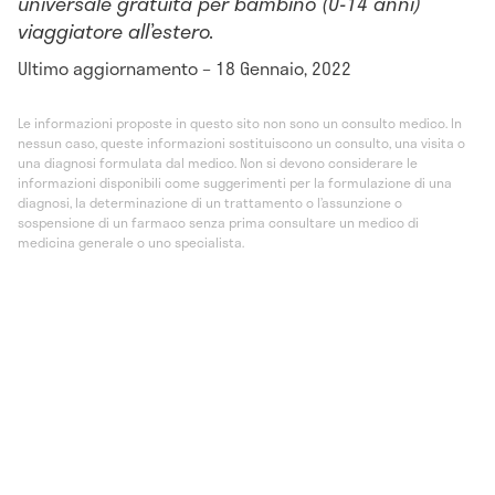
universale gratuita per bambino (0-14 anni)
viaggiatore all’estero.
Ultimo aggiornamento – 18 Gennaio, 2022
Le informazioni proposte in questo sito non sono un consulto medico. In
nessun caso, queste informazioni sostituiscono un consulto, una visita o
una diagnosi formulata dal medico. Non si devono considerare le
informazioni disponibili come suggerimenti per la formulazione di una
diagnosi, la determinazione di un trattamento o l’assunzione o
sospensione di un farmaco senza prima consultare un medico di
medicina generale o uno specialista.