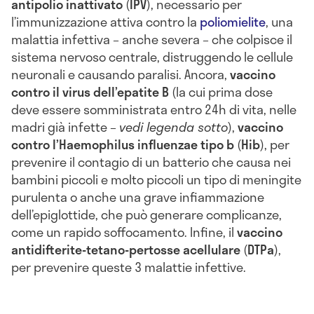
antipolio inattivato
(
IPV
), necessario per
l’immunizzazione attiva contro la
poliomielite
, una
malattia infettiva – anche severa – che colpisce il
sistema nervoso centrale, distruggendo le cellule
neuronali e causando paralisi. Ancora,
vaccino
contro il virus dell’epatite B
(la cui prima dose
deve essere somministrata entro 24h di vita, nelle
madri già infette –
vedi legenda sotto
),
vaccino
contro l’Haemophilus influenzae tipo b
(
Hib
), per
prevenire il contagio di un batterio che causa nei
bambini piccoli e molto piccoli un tipo di meningite
purulenta o anche una grave infiammazione
dell’epiglottide, che può generare complicanze,
come un rapido soffocamento. Infine, il
vaccino
antidifterite-tetano-pertosse acellulare
(
DTPa
),
per prevenire queste 3 malattie infettive.