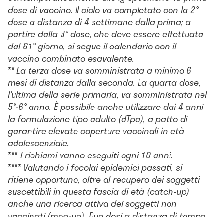
dose di vaccino. Il ciclo va completato con la 2°
dose a distanza di 4 settimane dalla prima; a
partire dalla 3° dose, che deve essere effettuata
dal 61° giorno, si segue il calendario con il
vaccino combinato esavalente.
**
La terza dose va somministrata a minimo 6
mesi di distanza dalla seconda. La quarta dose,
l’ultima della serie primaria, va somministrata nel
5°-6° anno. È possibile anche utilizzare dai 4 anni
la formulazione tipo adulto (dTpa), a patto di
garantire elevate coperture vaccinali in età
adolescenziale.
***
I richiami vanno eseguiti ogni 10 anni.
****
Valutando i focolai epidemici passati, si
ritiene opportuno, oltre al recupero dei soggetti
suscettibili in questa fascia di età (catch-up)
anche una ricerca attiva dei soggetti non
vaccinati (mop-up). Due dosi a distanza di tempo