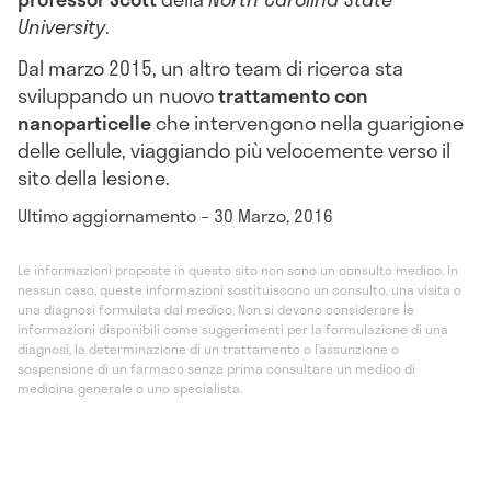
University
.
Dal marzo 2015, un altro team di ricerca sta
sviluppando un nuovo
trattamento con
nanoparticelle
che intervengono nella guarigione
delle cellule, viaggiando più velocemente verso il
sito della lesione.
Ultimo aggiornamento – 30 Marzo, 2016
Le informazioni proposte in questo sito non sono un consulto medico. In
nessun caso, queste informazioni sostituiscono un consulto, una visita o
una diagnosi formulata dal medico. Non si devono considerare le
informazioni disponibili come suggerimenti per la formulazione di una
diagnosi, la determinazione di un trattamento o l’assunzione o
sospensione di un farmaco senza prima consultare un medico di
medicina generale o uno specialista.