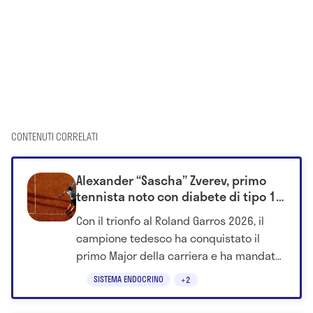
CONTENUTI CORRELATI
Alexander “Sascha” Zverev, primo
tennista noto con diabete di tipo 1 a
vincere uno Slam
Con il trionfo al Roland Garros 2026, il
campione tedesco ha conquistato il
primo Major della carriera e ha mandato
un messaggio forte a milioni di persone:
SISTEMA ENDOCRINO
+2
una diagnosi non cancella talento,
ambizione e risultati.