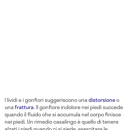
I lividi e i gonfiori suggeriscono una
distorsione
o
una
frattura
. Il gonfiore indolore nei piedi succede
quando il fluido che si accumula nel corpo finisce
nei piedi. Un rimedio casalingo è quello di tenere
alzati i piedi quando ci si siede, esercitare le