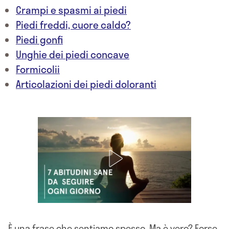
Crampi e spasmi ai piedi
Piedi freddi, cuore caldo?
Piedi gonfi
Unghie dei piedi concave
Formicolii
Articolazioni dei piedi doloranti
È una frase che sentiamo spesso. Ma è vero? Forse