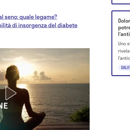
al seno: quale legame?
Dolo
bilità di insorgenza del diabete
potr
l’ant
Uno s
rivel
l’anti
mestr
SALU
perch
megli