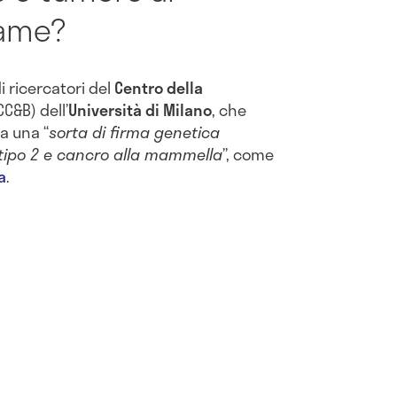
game?
i ricercatori del
Centro della
CC&B) dell’
Università di Milano
, che
na una “
sorta di firma genetica
tipo 2 e cancro alla mammella
”, come
a
.