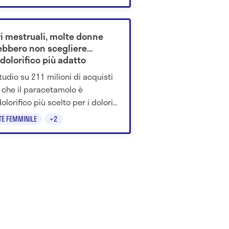
ri mestruali, molte donne
ebbero non scegliere
idolorifico più adatto
tudio su 211 milioni di acquisti
a che il paracetamolo è
dolorifico più scelto per i dolori
uali. Gli esperti spiegano
TE FEMMINILE
+2
é l’ibuprofene può funzionare
o contro i crampi.