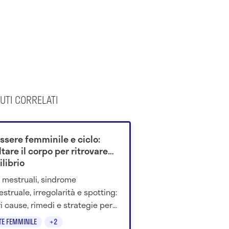
UTI CORRELATI
ssere femminile e ciclo:
tare il corpo per ritrovare
ilibrio
i mestruali, sindrome
struale, irregolarità e spotting:
i cause, rimedi e strategie per
orare il benessere femminile.
TE FEMMINILE
+2