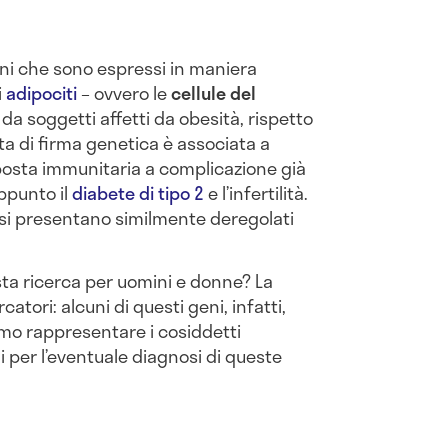
geni che sono espressi in maniera
i
adipociti
– ovvero le
cellule del
da soggetti affetti da obesità, rispetto
ta di firma genetica è associata a
posta immunitaria a complicazione già
ppunto il
diabete di tipo 2
e l’infertilità.
i si presentano similmente deregolati
ta ricerca per uomini e donne? La
catori: alcuni di questi geni, infatti,
mo rappresentare i cosiddetti
ili per l’eventuale diagnosi di queste