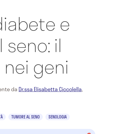
diabete e
 seno: il
 nei geni
mente da
Dr.ssa Elisabetta Ciccolella
,
TÀ
TUMORE AL SENO
SENOLOGIA