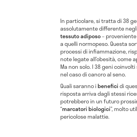
In particolare, si tratta di 38 
assolutamente differente negl
tessuto adiposo
– proveniente 
a quelli normopeso. Questa sor
processi di infiammazione, ris
note legate all’obesità, come a
Ma non solo. I 38 geni coinvolt
nel caso di cancro al seno.
Quali saranno i
benefici
di ques
risposta arriva dagli stessi ricer
potrebbero in un futuro prossi
“
marcatori biologici
”, molto ut
pericolose malattie.