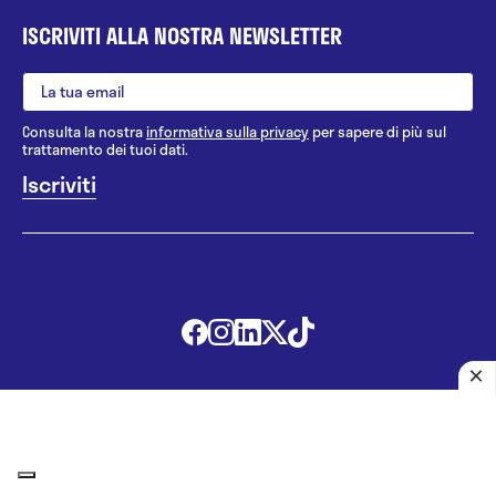
ISCRIVITI ALLA NOSTRA NEWSLETTER
Consulta la nostra
informativa sulla privacy
per sapere di più sul
trattamento dei tuoi dati.
@ 2010 - 2026 Pazienti.org s.r.l.
|
Tutti i diritti riservati
|
P.IVA
07112280966
Le informazioni proposte in questo sito non sono un consulto
medico. In nessun caso, queste informazioni sostituiscono un
consulto, una visita o una diagnosi formulata dal medico. Non si
devono considerare le informazioni disponibili come suggerimenti