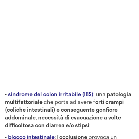
•
s
indrome del colon irritabile (IBS)
: una
patologia
multifattoriale
che porta ad avere f
orti crampi
(coliche intestinali) e conseguente gonfiore
addominale
,
necessità di evacuazione a volte
difficoltosa con diarrea e/o stipsi
;
•
b
locco intestinale
: l’
occlusione
provoca un