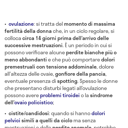
•
ovulazione
: si tratta del
momento di massima
fertilità della donna
che, in un ciclo regolare, si
colloca
circa 14 giorni prima dell’arrivo delle
successive mestruazioni
. È un periodo in cui si
possono verificare alcune
perdite bianche più o
meno abbondanti
e che può comportare
dolori
premestruali con tensione addominale
, dolore
all'altezza delle ovaie,
gonfiore della pancia
,
eventuale presenza di
spotting
. Spesso le donne
che presentano disturbi legati all’ovulazione
possono avere
problemi tiroidei
o la
sindrome
dell’
ovaio policistico
;
•
cistite/candidosi
: quando si hanno
dolori
pelvici
simili a quelli da ciclo
ma senza
mestruazioni e delle
perdite anomale
, potrebbe