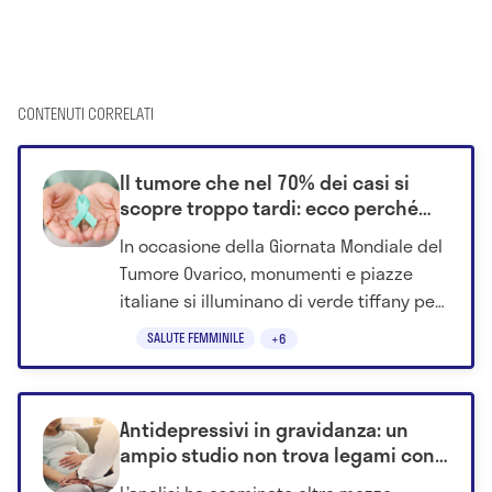
CONTENUTI CORRELATI
Il tumore che nel 70% dei casi si
scopre troppo tardi: ecco perché
domani l'Italia si accende di verde
In occasione della Giornata Mondiale del
Tumore Ovarico, monumenti e piazze
italiane si illuminano di verde tiffany per
sensibilizzare su una malattia
SALUTE FEMMINILE
+6
diagnosticata tardi nel 70% dei casi.
Antidepressivi in gravidanza: un
ampio studio non trova legami con
autismo o ADHD nei figli