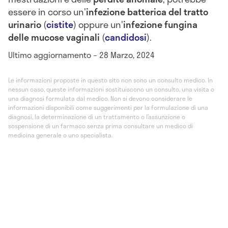
essere in corso un'
infezione batterica del tratto
urinario
(
cistite
) oppure un'
infezione fungina
delle mucose vaginali
(
candidosi
).
Ultimo aggiornamento – 28 Marzo, 2024
Le informazioni proposte in questo sito non sono un consulto medico. In
nessun caso, queste informazioni sostituiscono un consulto, una visita o
una diagnosi formulata dal medico. Non si devono considerare le
informazioni disponibili come suggerimenti per la formulazione di una
diagnosi, la determinazione di un trattamento o l’assunzione o
sospensione di un farmaco senza prima consultare un medico di
medicina generale o uno specialista.