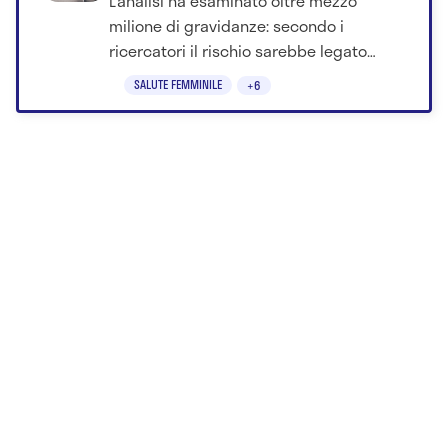
L’analisi ha esaminato oltre mezzo
milione di gravidanze: secondo i
ricercatori il rischio sarebbe legato
soprattutto ad altri fattori, inclusa la
SALUTE FEMMINILE
+6
predisposizione genetica.