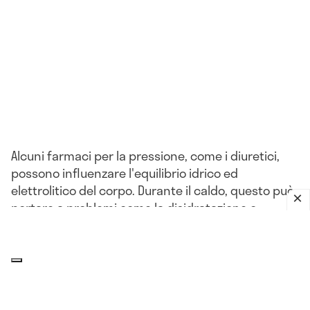
Alcuni farmaci per la pressione, come i diuretici,
possono influenzare l'equilibrio idrico ed
elettrolitico del corpo. Durante il caldo, questo può
portare a problemi come la disidratazione o
l'ipotensione.
L'impatto del clima sulla pressione
arteriosa: che relazione c'è?