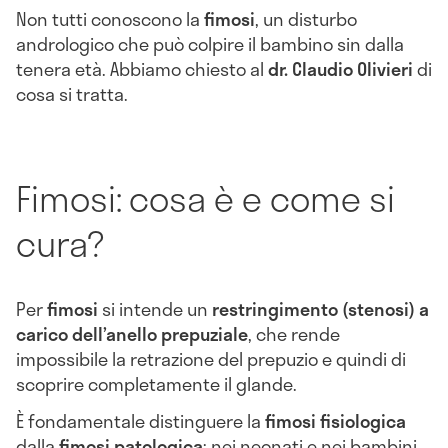
Non tutti conoscono la
fimosi
, un disturbo
andrologico che può colpire il bambino sin dalla
tenera età. Abbiamo chiesto al
dr. Claudio Olivieri
di
cosa si tratta.
Fimosi: cosa è e come si
cura?
Per
fimosi
si intende un
restringimento (stenosi) a
carico dell’anello prepuziale
, che rende
impossibile la retrazione del prepuzio e quindi di
scoprire completamente il glande.
È fondamentale distinguere la
fimosi fisiologica
dalla
fimosi patologica
; nei neonati e nei bambini