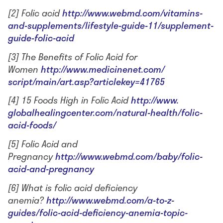
[2] Folic acid
http://www.webmd.com/vitamins-
and-supplements/lifestyle-
guide-11/supplement-
guide-
folic-acid
[3] The Benefits of Folic Acid for
Women
http://www.medicinenet.com/
script/main/art.asp?
articlekey=41765
[4] 15 Foods High in Folic Acid
http://www.
globalhealingcenter.com/
natural-health/folic-
acid-
foods/
[5] Folic Acid and
Pregnancy
http://www.webmd.com/baby/
folic-
acid-and-pregnancy
[6] What is folic acid deficiency
anemia?
http://www.webmd.com/a-to-z-
guides/folic-acid-deficiency-
anemia-topic-