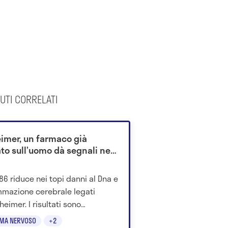
UTI CORRELATI
eimer, un farmaco già
ato sull’uomo dà segnali nei
86 riduce nei topi danni al Dna e
mmazione cerebrale legati
zheimer. I risultati sono
ttenti, ma non è ancora una
EMA NERVOSO
+2