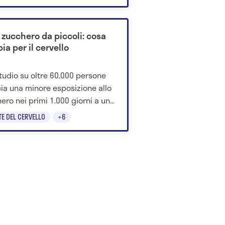
ia approvata.
 zucchero da piccoli: cosa
a per il cervello
tudio su oltre 60.000 persone
ia una minore esposizione allo
ero nei primi 1.000 giorni a un
io più basso di Alzheimer,
TE DEL CERVELLO
+6
za, depressione e ansia.