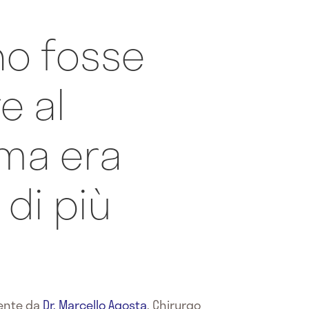
o fosse
e al
 ma era
di più
mente da
Dr. Marcello Agosta
,
Chirurgo