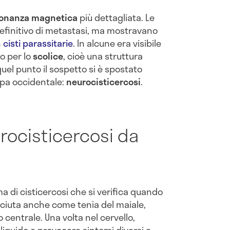
sonanza magnetica
più dettagliata. Le
definitivo di metastasi, ma mostravano
n
cisti parassitarie
. In alcune era visibile
o per lo
scolice
, cioè una struttura
 quel punto il sospetto si è spostato
opa occidentale:
neurocisticercosi
.
urocisticercosi da
a di cisticercosi che si verifica quando
sciuta anche come tenia del maiale,
centrale. Una volta nel cervello,