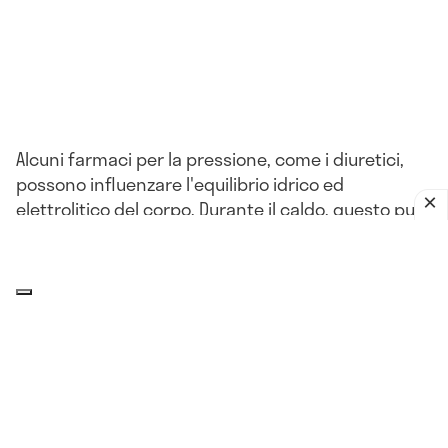
Alcuni farmaci per la pressione, come i diuretici,
possono influenzare l'equilibrio idrico ed
elettrolitico del corpo. Durante il caldo, questo può
portare a problemi come la disidratazione o
l'ipotensione.
L'impatto del clima sulla pressione
arteriosa: che relazione c'è?
Il corpo, compresi i
vasi sanguigni
, può reagire a
improvvisi cambiamenti di umidità, pressione
atmosferica, più o meno nello stesso modo in cui