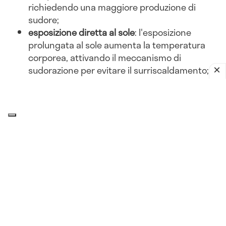
richiedendo una maggiore produzione di
sudore;
esposizione diretta al sole
: l'esposizione
prolungata al sole aumenta la temperatura
corporea, attivando il meccanismo di
sudorazione per evitare il surriscaldamento;
abbigliamento inadeguato
: indossare abiti
pesanti o non traspiranti può ostacolare la
dissipazione del calore, portando a una
maggiore sudorazione.
Attività fisica
esercizio intenso
: l'attività fisica aumenta la
produzione di calore corporeo. Per dissipare
questo calore, il corpo suda di più, soprattutto
in ambienti caldi;
sport all'aperto
: praticare sport all'aperto