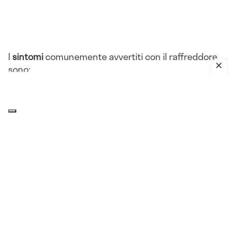
I
sintomi
comunemente avvertiti con il raffreddore
sono:
Rinorrea
Congestione nasale
Starnuti
Tosse
Mal di gola
Raucedine
Mal di testa
Affaticamento
Febbre
Ingrossamento dei
linfonodi
cervicali.