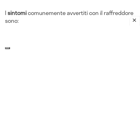
I
sintomi
comunemente avvertiti con il raffreddore
sono:
Rinorrea
Congestione nasale
Starnuti
Tosse
Mal di gola
Raucedine
Mal di testa
Affaticamento
Febbre
Ingrossamento dei
linfonodi
cervicali.
Cause del raffreddore in