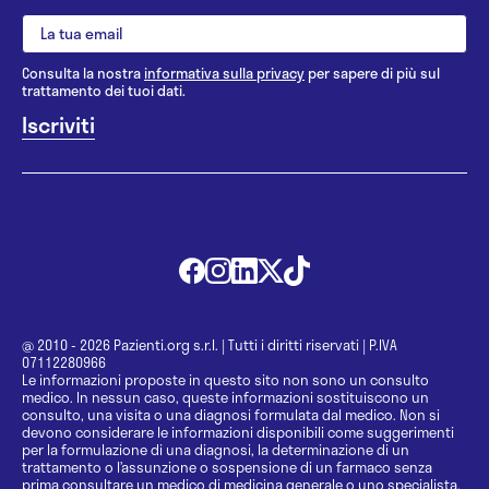
Consulta la nostra
informativa sulla privacy
per sapere di più sul
trattamento dei tuoi dati.
@ 2010 - 2026 Pazienti.org s.r.l.
|
Tutti i diritti riservati
|
P.IVA
07112280966
Le informazioni proposte in questo sito non sono un consulto
medico. In nessun caso, queste informazioni sostituiscono un
consulto, una visita o una diagnosi formulata dal medico. Non si
devono considerare le informazioni disponibili come suggerimenti
per la formulazione di una diagnosi, la determinazione di un
trattamento o l’assunzione o sospensione di un farmaco senza
prima consultare un medico di medicina generale o uno specialista.