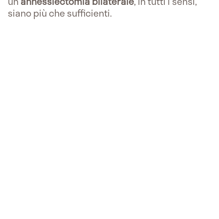
un'
annessiectomia bilaterale
, in tutti i sensi,
siano più che sufficienti.