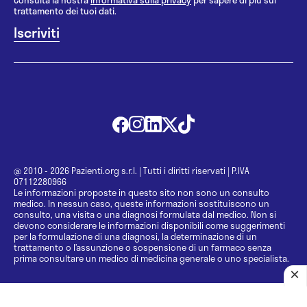
Consulta la nostra
informativa sulla privacy
per sapere di più sul
trattamento dei tuoi dati.
@ 2010 - 2026 Pazienti.org s.r.l.
|
Tutti i diritti riservati
|
P.IVA
07112280966
Le informazioni proposte in questo sito non sono un consulto
medico. In nessun caso, queste informazioni sostituiscono un
consulto, una visita o una diagnosi formulata dal medico. Non si
devono considerare le informazioni disponibili come suggerimenti
per la formulazione di una diagnosi, la determinazione di un
trattamento o l’assunzione o sospensione di un farmaco senza
prima consultare un medico di medicina generale o uno specialista.