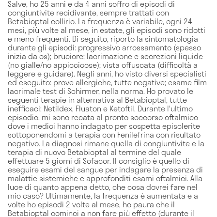
Salve, ho 25 anni e da 4 anni soffro di episodi di
congiuntivite recidivante, sempre trattati con
Betabioptal collirio. La frequenza è variabile, ogni 24
mesi, più volte al mese, in estate, gli episodi sono ridotti
e meno frequenti. Di seguito, riporto la sintomatologia
durante gli episodi: progressivo arrossamento (spesso
inizia da os); bruciore; lacrimazione e secrezioni liquide
(no gialle/no appiccicose); vista offuscata (difficoltà a
leggere e guidare). Negli anni, ho visto diversi specialisti
ed eseguito: prove allergiche, tutte negative; esame film
lacrimale test di Schirmer, nella norma. Ho provato le
seguenti terapie in alternativa al Betabioptal, tutte
inefficaci: Netildex, Fluaton e Ketoftil. Durante l'ultimo
episodio, mi sono recata al pronto soccorso oftalmico
dove i medici hanno indagato per sospetta episclerite
sottoponendomi a terapia con Fenilefrina con risultato
negativo. La diagnosi rimane quella di congiuntivite e la
terapia di nuovo Betabioptal al termine del quale
effettuare 5 giorni di Sofacor. Il consiglio è quello di
eseguire esami del sangue per indagare la presenza di
malattie sistemiche e approfonditi esami oftalmici. Alla
luce di quanto appena detto, che cosa dovrei fare nel
mio caso? Ultimamente, la frequenza è aumentata e a
volte ho episodi 2 volte al mese, ho paura che il
Betabioptal cominci a non fare più effetto (durante il