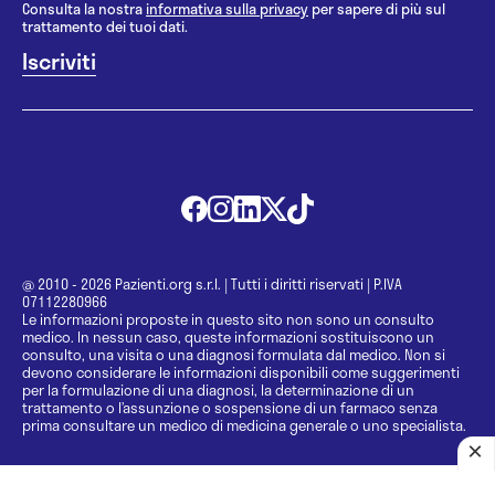
Consulta la nostra
informativa sulla privacy
per sapere di più sul
trattamento dei tuoi dati.
@ 2010 - 2026 Pazienti.org s.r.l.
|
Tutti i diritti riservati
|
P.IVA
07112280966
Le informazioni proposte in questo sito non sono un consulto
medico. In nessun caso, queste informazioni sostituiscono un
consulto, una visita o una diagnosi formulata dal medico. Non si
devono considerare le informazioni disponibili come suggerimenti
per la formulazione di una diagnosi, la determinazione di un
trattamento o l’assunzione o sospensione di un farmaco senza
prima consultare un medico di medicina generale o uno specialista.