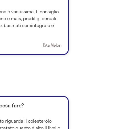
one è vastissima, ti consiglio
ine e mais, prediligi cereali
le, basmati semintegrale e
Rita Meloni
 cosa fare?
o riguarda il colesterolo
atato quanto é alto il livello.