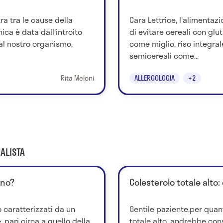
ra tra le cause della
Cara Lettrice, l'alimentazi
ica è data dall'introito
di evitare cereali con glut
 al nostro organismo,
come miglio, riso integra
semicereali come...
Rita Meloni
ALLERGOLOGIA
+2
ALISTA
nno?
Colesterolo totale alto:
 caratterizzati da un
Gentile paziente,per quant
 pari circa a quello della
totale alto, andrebbe const