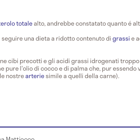
erolo totale
alto, andrebbe constatato quanto é alto 
i seguire una dieta a ridotto contenuto di
grassi
e a
ne cibi precotti e gli acidi grassi idrogenati tropp
me pure l'olio di cocco e di palma che, pur essendo v
lle nostre
arterie
simile a quelli della carne).
ca Mattiocco