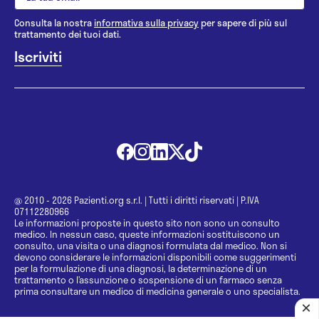
Consulta la nostra
informativa sulla privacy
per sapere di più sul
trattamento dei tuoi dati.
@ 2010 - 2026 Pazienti.org s.r.l.
|
Tutti i diritti riservati
|
P.IVA
07112280966
Le informazioni proposte in questo sito non sono un consulto
medico. In nessun caso, queste informazioni sostituiscono un
consulto, una visita o una diagnosi formulata dal medico. Non si
devono considerare le informazioni disponibili come suggerimenti
per la formulazione di una diagnosi, la determinazione di un
trattamento o l’assunzione o sospensione di un farmaco senza
prima consultare un medico di medicina generale o uno specialista.