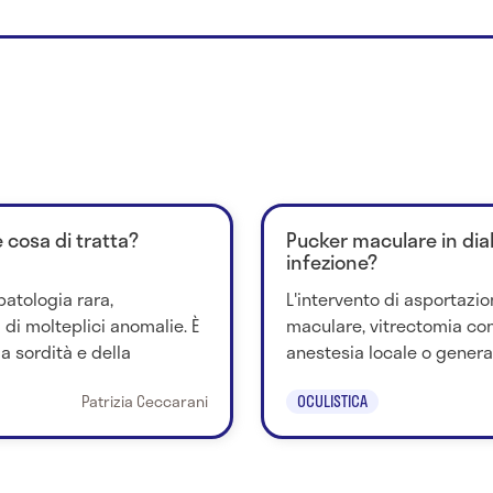
 cosa di tratta?
Pucker maculare in diab
infezione?
atologia rara,
L'intervento di asportaz
 di molteplici anomalie. È
maculare, vitrectomia con
la sordità e della
anestesia locale o generale. 
Patrizia Ceccarani
OCULISTICA