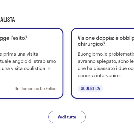
ALISTA
egge l'esito?
Visione doppia: è obbli
chirurgico?
e prima una visita
Buongiorno,le problematic
ntuale angolo di strabismo
avranno spiegato, sono le
una visita oculistica in
che ha disassato i due o
occorra intervenire...
Dr. Domenico De Felice
OCULISTICA
Vedi tutte