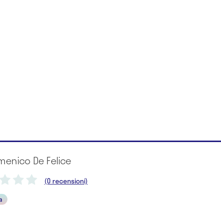
menico De Felice
(0 recensioni)
a