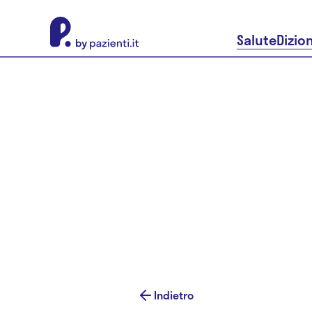
About Pazienti.it
Salute
Dizio
Indietro