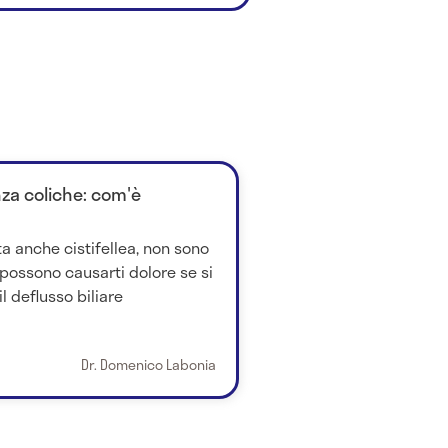
enza coliche: com'è
tta anche cistifellea, non sono
possono causarti dolore se si
l deflusso biliare
Dr. Domenico Labonia