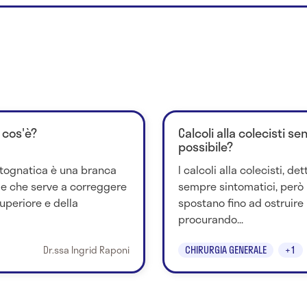
 cos'è?
Calcoli alla colecisti s
possibile?
rtognatica è una branca
I calcoli alla colecisti, de
ale che serve a correggere
sempre sintomatici, però 
uperiore e della
spostano fino ad ostruire i
procurando...
Dr.ssa Ingrid Raponi
CHIRURGIA GENERALE
+1