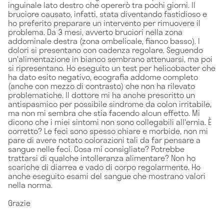
inguinale lato destro che opererò tra pochi giorni. Il
bruciore causato, infatti, stata diventando fastidioso e
ho preferito preparare un intervento per rimuovere il
problema. Da 3 mesi, avverto bruciori nella zona
addominale destra (zona ombelicale, fianco basso). I
dolori si presentano con cadenza regolare. Seguendo
un'alimentazione in bianco sembrano attenuarsi, ma poi
si ripresentano. Ho eseguito un test per helicobacter che
ha dato esito negativo, ecografia addome completo
(anche con mezzo di contrasto) che non ha rilevato
problematiche. Il dottore mi ha anche prescritto un
antispasmico per possibile sindrome da colon irritabile,
ma non mi sembra che stia facendo alcun effetto. Mi
dicono che i miei sintomi non sono collegabili all'ernia. È
corretto? Le feci sono spesso chiare e morbide, non mi
pare di avere notato colorazioni tali da far pensare a
sangue nelle feci. Cosa mi consigliate? Potrebbe
trattarsi di qualche intolleranza alimentare? Non ho
scariche di diarrea e vado di corpo regolarmente. Ho
anche eseguito esami del sangue che mostrano valori
nella norma.
Grazie