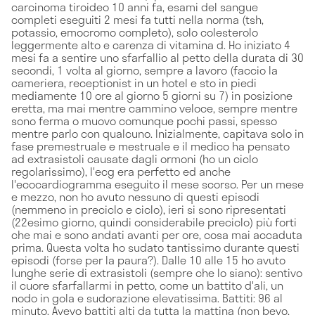
carcinoma tiroideo 10 anni fa, esami del sangue
completi eseguiti 2 mesi fa tutti nella norma (tsh,
potassio, emocromo completo), solo colesterolo
leggermente alto e carenza di vitamina d. Ho iniziato 4
mesi fa a sentire uno sfarfallio al petto della durata di 30
secondi, 1 volta al giorno, sempre a lavoro (faccio la
cameriera, receptionist in un hotel e sto in piedi
mediamente 10 ore al giorno 5 giorni su 7) in posizione
eretta, ma mai mentre cammino veloce, sempre mentre
sono ferma o muovo comunque pochi passi, spesso
mentre parlo con qualcuno. Inizialmente, capitava solo in
fase premestruale e mestruale e il medico ha pensato
ad extrasistoli causate dagli ormoni (ho un ciclo
regolarissimo), l'ecg era perfetto ed anche
l'ecocardiogramma eseguito il mese scorso. Per un mese
e mezzo, non ho avuto nessuno di questi episodi
(nemmeno in preciclo e ciclo), ieri si sono ripresentati
(22esimo giorno, quindi considerabile preciclo) più forti
che mai e sono andati avanti per ore, cosa mai accaduta
prima. Questa volta ho sudato tantissimo durante questi
episodi (forse per la paura?). Dalle 10 alle 15 ho avuto
lunghe serie di extrasistoli (sempre che lo siano): sentivo
il cuore sfarfallarmi in petto, come un battito d'ali, un
nodo in gola e sudorazione elevatissima. Battiti: 96 al
minuto. Avevo battiti alti da tutta la mattina (non bevo,