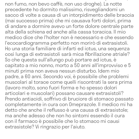
non fumo, non bevo caffè, non uso droghe). La notte
precedente ho dormito malissimo, risvegliandomi un
sacco di volte a causa di un intorpidimento delle braccia
(mai successo prima) che mi causava forti dolori, prima
di andare a dormire avevo un forte dolore centrale parte
alta della schiena ed anche alla cassa toracica. Il mio
medico dice che l'holter non è necessario e che essendo
l'ecocardiogramma perfetto non morirò di extrasistoli.
Ho una storia familiare di infarti ed ictus, una sequenza
così lunga di extrasistoli sarà mica fibrillazione atriale?
So che questa sull'allungo può portare ad ictus, è
capitato a mio nonno, morto a 50 anni all'improvviso e 5
minuti prima non aveva nessun disturbo. Idem mio
padre, a 60 anni. Secondo voi, è possibile che problemi
muscolari al torace come quelli riscontrati la sera prima
(lavoro molto, sono fuori forma e ho spesso dolori
articolari e muscolari) possano causare extrasistoli?
Prendo antiacidi, soffrivo di bruciore di stomaco passato
completamente in cura con Omeprazole. Il medico mi ha
detto che anche il reflusso è una causa di extrasistole;
ma anche adesso che non ho sintomi essendo il cura
con il farmaco è possibile che lo stomaco mi causi
extrasistole? Vi ringrazio per l'aiuto.