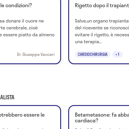
 le condizioni?
Rigetto dopo il trapian
sa donare il cuore ne
Salve,un organo trapianta
te cerebrale, cioè
del ricevente se riconosc
e essere piatto da almeno
evitare il rigetto, è nece
una terapia...
Dr. Giuseppe Vaccari
CARDIOCHIRURGIA
+1
ALISTA
 potrebbero essere le
Betametasone: fa abba
cardiaca?