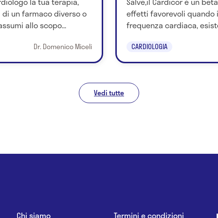
rdiologo la tua terapia,
Salve,il Cardicor è un bet
i di un farmaco diverso o
effetti favorevoli quando
ssumi allo scopo...
frequenza cardiaca, esiste
Dr. Domenico Miceli
CARDIOLOGIA
Vedi tutte
Chi siamo
Termini e condizioni