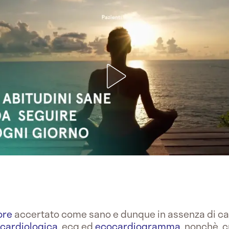
ore
accertato come sano e dunque in assenza di card
a cardiologica
, ecg ed
ecocardiogramma
, nonchè, 