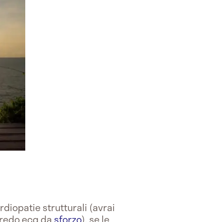
iopatie strutturali (avrai
credo ecg da
sforzo
), se le