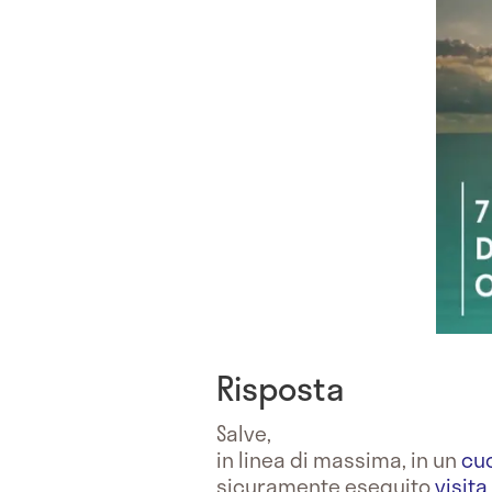
Risposta
Salve,
in linea di massima, in un
cu
sicuramente eseguito
visit