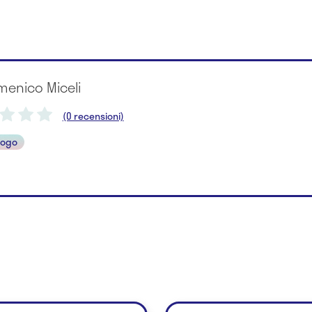
menico Miceli
(0 recensioni)
logo