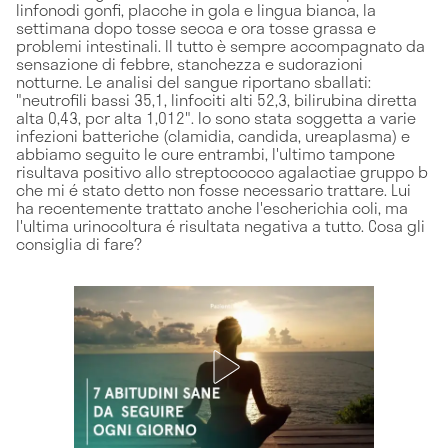
linfonodi gonfi, placche in gola e lingua bianca, la
settimana dopo tosse secca e ora tosse grassa e
problemi intestinali. Il tutto è sempre accompagnato da
sensazione di febbre, stanchezza e sudorazioni
notturne. Le analisi del sangue riportano sballati:
"neutrofili bassi 35,1, linfociti alti 52,3, bilirubina diretta
alta 0,43, pcr alta 1,012". Io sono stata soggetta a varie
infezioni batteriche (clamidia, candida, ureaplasma) e
abbiamo seguito le cure entrambi, l'ultimo tampone
risultava positivo allo streptococco agalactiae gruppo b
che mi é stato detto non fosse necessario trattare. Lui
ha recentemente trattato anche l'escherichia coli, ma
l'ultima urinocoltura é risultata negativa a tutto. Cosa gli
consiglia di fare?