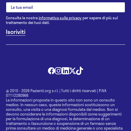
Consulta la nostra
informativa sulla privacy
per sapere di più sul
trattamento dei tuoi dati.
@ 2010 - 2026 Pazienti.org s.r.l.
|
Tutti i diritti riservati
|
P.IVA
07112280966
Le informazioni proposte in questo sito non sono un consulto
medico. In nessun caso, queste informazioni sostituiscono un
consulto, una visita o una diagnosi formulata dal medico. Non si
devono considerare le informazioni disponibili come suggerimenti
per la formulazione di una diagnosi, la determinazione di un
trattamento o l’assunzione o sospensione di un farmaco senza
prima consultare un medico di medicina generale o uno specialista.