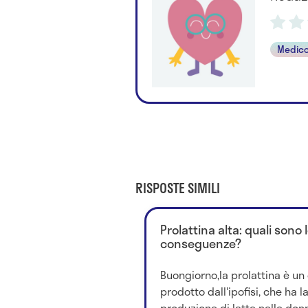
Medico
RISPOSTE SIMILI
Prolattina alta: quali sono 
conseguenze?
Buongiorno,la prolattina è u
prodotto dall'ipofisi, che ha l
produzione di latte nelle don