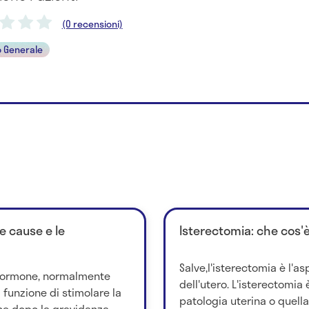
(0 recensioni)
 Generale
le cause e le
Isterectomia: che cos'
Salve,l'isterectomia è l'a
n ormone, normalmente
dell'utero. L'isterectomia
a funzione di stimolare la
patologia uterina o quella
ne dopo la gravidanza...