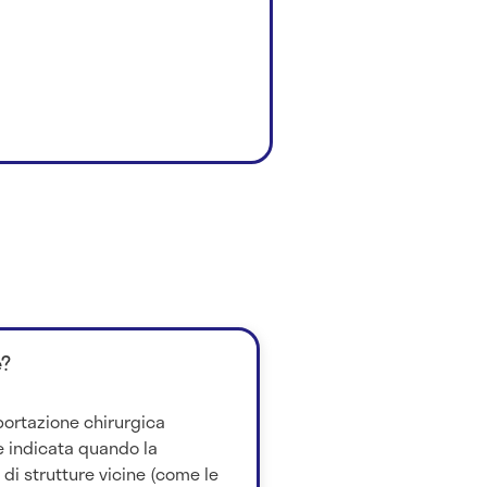
è?
sportazione chirurgica
 è indicata quando la
 di strutture vicine (come le