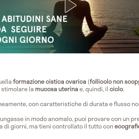
uella
formazione cistica ovarica
(
follicolo non scop
 stimolare la
mucosa
uterina
e, quindi, il
ciclo
.
aneamente, con caratteristiche di durata e flusso nor
rolungasse in modo anomalo, puoi provare con un pr
di giorni, ma tieni controllato il tutto con
ecograf