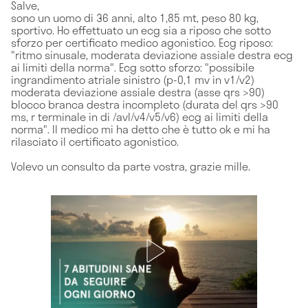
Salve,
sono un uomo di 36 anni, alto 1,85 mt, peso 80 kg,
sportivo. Ho effettuato un ecg sia a riposo che sotto
sforzo per certificato medico agonistico. Ecg riposo:
"ritmo sinusale, moderata deviazione assiale destra ecg
ai limiti della norma". Ecg sotto sforzo: "possibile
ingrandimento atriale sinistro (p-0,1 mv in v1/v2)
moderata deviazione assiale destra (asse qrs >90)
blocco branca destra incompleto (durata del qrs >90
ms, r terminale in di /avl/v4/v5/v6) ecg ai limiti della
norma". Il medico mi ha detto che è tutto ok e mi ha
rilasciato il certificato agonistico.
Volevo un consulto da parte vostra, grazie mille.