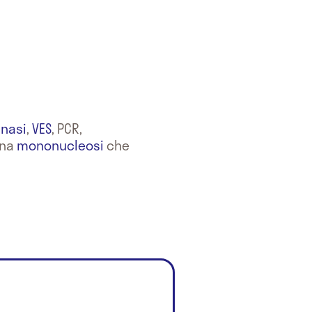
nasi
,
VES
, PCR,
una
mononucleosi
che