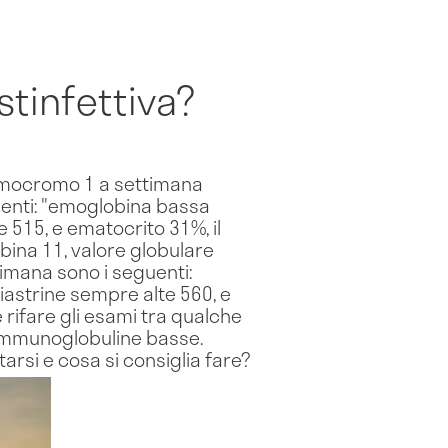
stinfettiva?
ll'emocromo 1 a settimana
guenti: "emoglobina bassa
te 515, e ematocrito 31%, il
obina 11, valore globulare
ttimana sono i seguenti:
 piastrine sempre alte 560, e
 rifare gli esami tra qualche
 immunoglobuline basse.
arsi e cosa si consiglia fare?