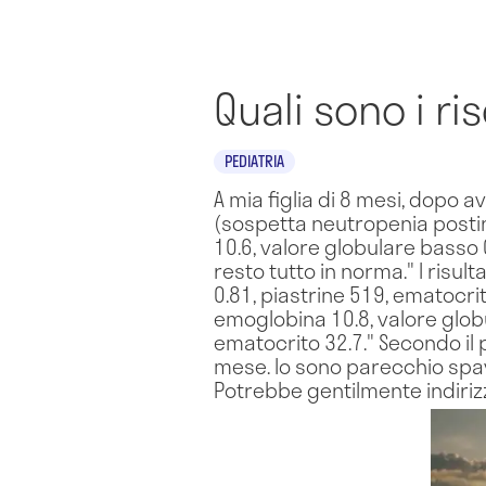
Quali sono i r
PEDIATRIA
A mia figlia di 8 mesi, dopo a
(sospetta neutropenia postinf
10.6, valore globulare basso 0.
resto tutto in norma." I risu
0.81, piastrine 519, ematocrit
emoglobina 10.8, valore globul
ematocrito 32.7." Secondo il 
mese. Io sono parecchio spav
Potrebbe gentilmente indirizz