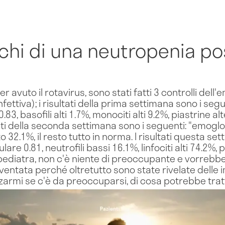
ischi di una neutropenia po
ver avuto il rotavirus, sono stati fatti 3 controlli de
ettiva); i risultati della prima settimana sono i se
83, basofili alti 1.7%, monociti alti 9.2%, piastrine al
ltati della seconda settimana sono i seguenti: "emogl
o 32.1%, il resto tutto in norma. I risultati questa se
are 0.81, neutrofili bassi 16.1%, linfociti alti 74.2%,
pediatra, non c'è niente di preoccupante e vorrebbe
entata perché oltretutto sono state rivelate delle
armi se c'è da preoccuparsi, di cosa potrebbe tratt