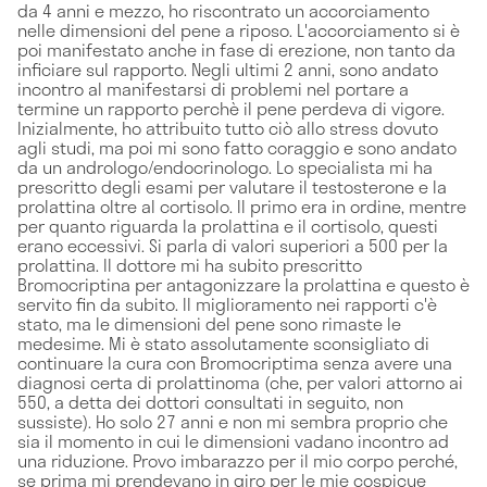
da 4 anni e mezzo, ho riscontrato un accorciamento
nelle dimensioni del pene a riposo. L'accorciamento si è
poi manifestato anche in fase di erezione, non tanto da
inficiare sul rapporto. Negli ultimi 2 anni, sono andato
incontro al manifestarsi di problemi nel portare a
termine un rapporto perchè il pene perdeva di vigore.
Inizialmente, ho attribuito tutto ciò allo stress dovuto
agli studi, ma poi mi sono fatto coraggio e sono andato
da un andrologo/endocrinologo. Lo specialista mi ha
prescritto degli esami per valutare il testosterone e la
prolattina oltre al cortisolo. Il primo era in ordine, mentre
per quanto riguarda la prolattina e il cortisolo, questi
erano eccessivi. Si parla di valori superiori a 500 per la
prolattina. Il dottore mi ha subito prescritto
Bromocriptina per antagonizzare la prolattina e questo è
servito fin da subito. Il miglioramento nei rapporti c'è
stato, ma le dimensioni del pene sono rimaste le
medesime. Mi è stato assolutamente sconsigliato di
continuare la cura con Bromocriptima senza avere una
diagnosi certa di prolattinoma (che, per valori attorno ai
550, a detta dei dottori consultati in seguito, non
sussiste). Ho solo 27 anni e non mi sembra proprio che
sia il momento in cui le dimensioni vadano incontro ad
una riduzione. Provo imbarazzo per il mio corpo perché,
se prima mi prendevano in giro per le mie cospicue