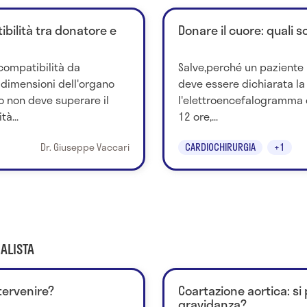
ibilità tra donatore e
Donare il cuore: quali s
 compatibilità da
Salve,perché un paziente 
e dimensioni dell'organo
deve essere dichiarata la
o non deve superare il
l'elettroencefalogramma 
à...
12 ore,...
Dr. Giuseppe Vaccari
CARDIOCHIRURGIA
+1
ALISTA
tervenire?
Coartazione aortica: s
gravidanza?