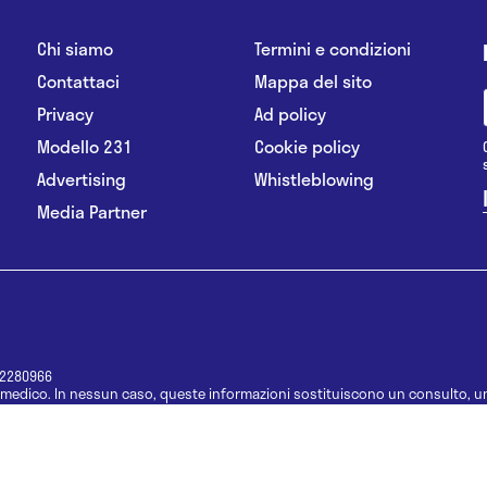
Chi siamo
Termini e condizioni
Contattaci
Mappa del sito
Privacy
Ad policy
Modello 231
Cookie policy
Advertising
Whistleblowing
Media Partner
12280966
medico. In nessun caso, queste informazioni sostituiscono un consulto, un
e informazioni disponibili come suggerimenti per la formulazione di una di
e di un farmaco senza prima consultare un medico di medicina generale o 