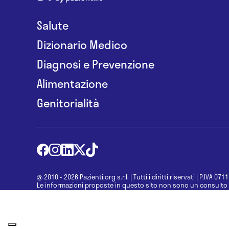
Salute
Dizionario Medico
Diagnosi e Prevenzione
Alimentazione
Genitorialità
@ 2010 - 2026 Pazienti.org s.r.l.
|
Tutti i diritti riservati
|
P.IVA 071
Le informazioni proposte in questo sito non sono un consulto 
una diagnosi formulata dal medico. Non si devono considerare l
determinazione di un trattamento o l’assunzione o sospension
specialista.