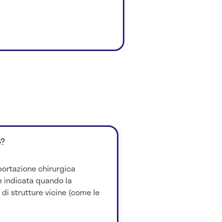
è?
sportazione chirurgica
 è indicata quando la
 di strutture vicine (come le