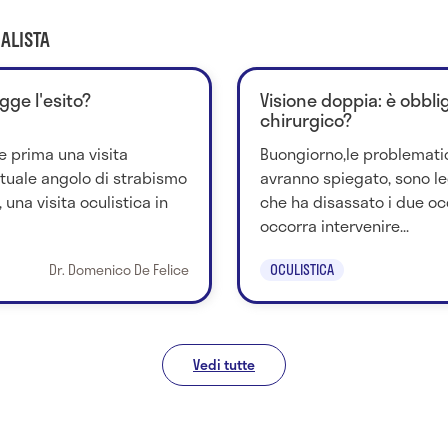
ALISTA
egge l'esito?
Visione doppia: è obbli
chirurgico?
e prima una visita
Buongiorno,le problematic
ntuale angolo di strabismo
avranno spiegato, sono le
una visita oculistica in
che ha disassato i due o
occorra intervenire...
Dr. Domenico De Felice
OCULISTICA
Vedi tutte