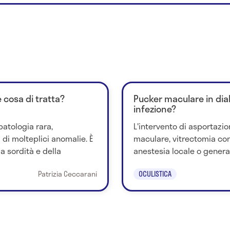
 cosa di tratta?
Pucker maculare in diab
infezione?
atologia rara,
L'intervento di asportaz
 di molteplici anomalie. È
maculare, vitrectomia con
la sordità e della
anestesia locale o generale. 
Patrizia Ceccarani
OCULISTICA