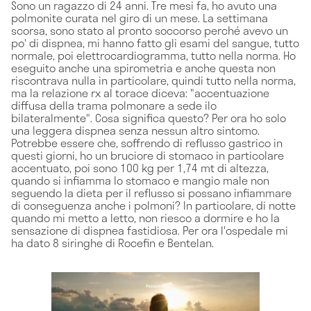
Sono un ragazzo di 24 anni. Tre mesi fa, ho avuto una
polmonite curata nel giro di un mese. La settimana
scorsa, sono stato al pronto soccorso perché avevo un
po' di dispnea, mi hanno fatto gli esami del sangue, tutto
normale, poi elettrocardiogramma, tutto nella norma. Ho
eseguito anche una spirometria e anche questa non
riscontrava nulla in particolare, quindi tutto nella norma,
ma la relazione rx al torace diceva: "accentuazione
diffusa della trama polmonare a sede ilo
bilateralmente". Cosa significa questo? Per ora ho solo
una leggera dispnea senza nessun altro sintomo.
Potrebbe essere che, soffrendo di reflusso gastrico in
questi giorni, ho un bruciore di stomaco in particolare
accentuato, poi sono 100 kg per 1,74 mt di altezza,
quando si infiamma lo stomaco e mangio male non
seguendo la dieta per il reflusso si possano infiammare
di conseguenza anche i polmoni? In particolare, di notte
quando mi metto a letto, non riesco a dormire e ho la
sensazione di dispnea fastidiosa. Per ora l'ospedale mi
ha dato 8 siringhe di Rocefin e Bentelan.