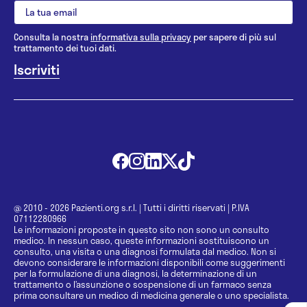
Consulta la nostra
informativa sulla privacy
per sapere di più sul
trattamento dei tuoi dati.
@ 2010 - 2026 Pazienti.org s.r.l.
|
Tutti i diritti riservati
|
P.IVA
07112280966
Le informazioni proposte in questo sito non sono un consulto
medico. In nessun caso, queste informazioni sostituiscono un
consulto, una visita o una diagnosi formulata dal medico. Non si
devono considerare le informazioni disponibili come suggerimenti
per la formulazione di una diagnosi, la determinazione di un
trattamento o l’assunzione o sospensione di un farmaco senza
prima consultare un medico di medicina generale o uno specialista.