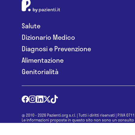
Salute
Dizionario Medico
Diagnosi e Prevenzione
Alimentazione
Genitorialità
@ 2010 - 2026 Pazienti.org s.r.l.
|
Tutti i diritti riservati
|
P.IVA 071
Le informazioni proposte in questo sito non sono un consulto 
una diagnosi formulata dal medico. Non si devono considerare l
determinazione di un trattamento o l’assunzione o sospension
specialista.