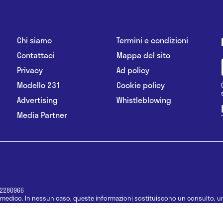
Chi siamo
Termini e condizioni
Contattaci
Mappa del sito
Privacy
Ad policy
Modello 231
Cookie policy
Advertising
Whistleblowing
Media Partner
12280966
medico. In nessun caso, queste informazioni sostituiscono un consulto, un
e informazioni disponibili come suggerimenti per la formulazione di una di
e di un farmaco senza prima consultare un medico di medicina generale o 