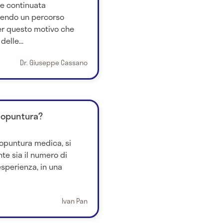
re continuata
dendo un percorso
er questo motivo che
elle...
Dr. Giuseppe Cassano
'agopuntura?
gopuntura medica, si
te sia il numero di
esperienza, in una
Ivan Pan