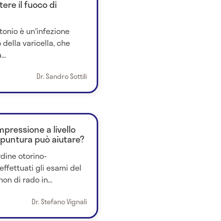
ere il fuoco di
ntonio è un'infezione
 della varicella, che
..
Dr. Sandro Sottili
pressione a livello
puntura può aiutare?
rdine otorino-
 effettuati gli esami del
n di rado in...
Dr. Stefano Vignali