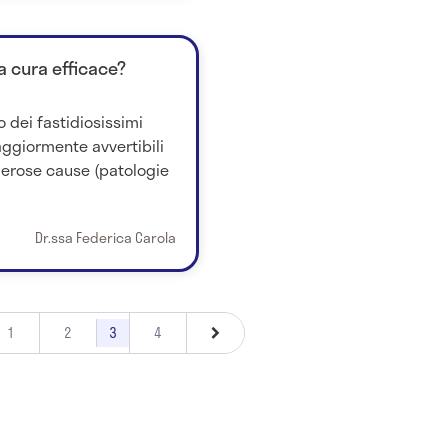
 cura efficace?
o dei fastidiosissimi
maggiormente avvertibili
merose cause (patologie
Dr.ssa Federica Carola
1
2
3
4