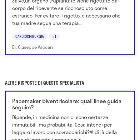
Salve,un organo trapiantato viene rigettato dal
corpo del ricevente se riconosciuto come
estraneo. Per evitare il rigetto, è necessario che
tua madre segua una terapia...
CARDIOCHIRURGIA
+1
Dr. Giuseppe Vaccari
ALTRE RISPOSTE DI QUESTO SPECIALISTA
Pacemaker biventricolare: quali linee guida
seguire?
Dipende, in medicina non ci sono certezze
immutabili, ma probabilità. Cosa intendi per
leggero lavoro con sovraccarichi?Al di là della
sede di impianto (immagino la...