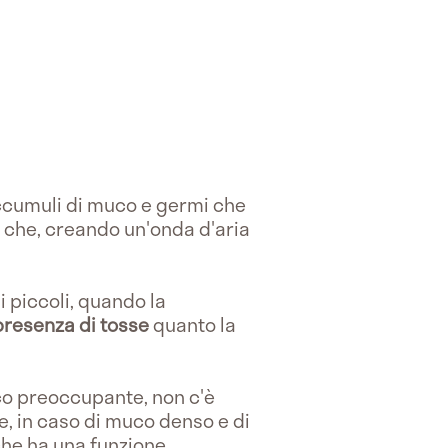
 accumuli di muco e germi che
se che, creando un'onda d'aria
 piccoli, quando la
presenza di tosse
quanto la
ico preoccupante, non c'è
e, in caso di muco denso e di
he ha una funzione