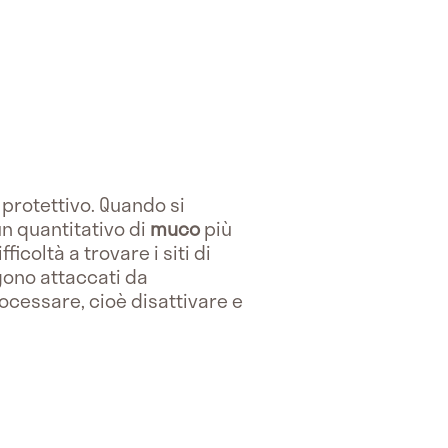
 protettivo. Quando si
un quantitativo di
muco
più
icoltà a trovare i siti di
ngono attaccati da
processare, cioè disattivare e