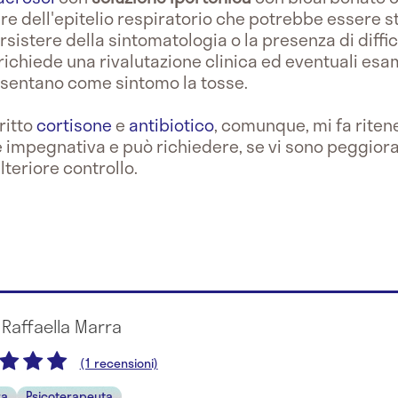
iare dell'epitelio respiratorio che potrebbe essere 
rsistere della sintomatologia o la presenza di diffic
 richiede una rivalutazione clinica ed eventuali esa
esentano come sintomo la tosse.
critto
cortisone
e
antibiotico
, comunque, mi fa riten
e impegnativa e può richiedere, se vi sono peggior
lteriore controllo.
 Raffaella Marra
(1 recensioni)
ra
Psicoterapeuta