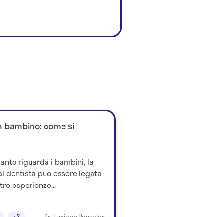
un bambino: come si
anto riguarda i bambini, la
al dentista può essere legata
tre esperienze...
+2
Dr. Luciano Passaler