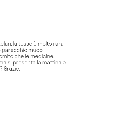
telan, la tosse è molto rara
to parecchio muco
 vomito che le medicine.
ima si presenta la mattina e
? Grazie.