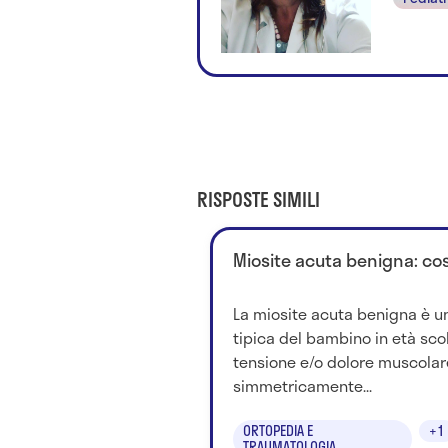
RISPOSTE SIMILI
Miosite acuta benigna: cos
La miosite acuta benigna è un
tipica del bambino in età sco
tensione e/o dolore muscolar
simmetricamente...
ORTOPEDIA E
+1
TRAUMATOLOGIA