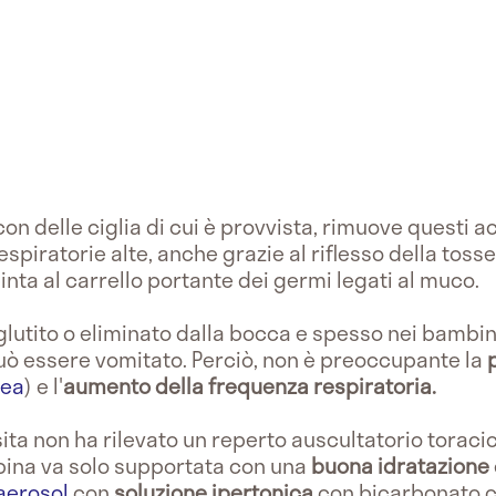
con delle ciglia di cui è provvista, rimuove questi
 respiratorie alte, anche grazie al riflesso della tos
inta al carrello portante dei germi legati al muco.
glutito o eliminato dalla bocca e spesso nei bambini
ò essere vomitato. Perciò, non è preoccupante la
nea
) e l'
aumento della frequenza respiratoria.
isita non ha rilevato un reperto auscultatorio torac
mbina va solo supportata con una
buona idratazione
aerosol
con
soluzione
ipertonica
con bicarbonato c