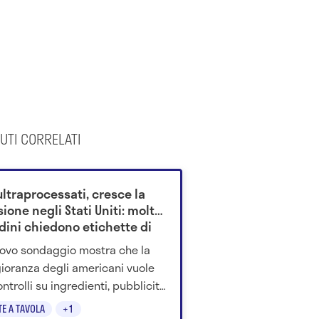
UTI CORRELATI
ultraprocessati, cresce la
ione negli Stati Uniti: molti
dini chiedono etichette di
rtimento
ovo sondaggio mostra che la
oranza degli americani vuole
ontrolli su ingredienti, pubblicità
urezza dei prodotti industriali
TE A TAVOLA
+1