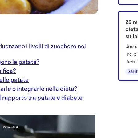
26 m
dieta
sulla
luenzano i livelli di zucchero nel
Uno s
indic
gono le patate?
Dieta
confr
ifica?
SALU
elle patate
arle o integrarle nella dieta?
 rapporto tra patate e diabete