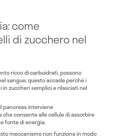
ia: come
elli di zucchero nel
ento ricco di carboidrati, possono
o nel sangue; questo accade perché i
n zuccheri semplici e rilasciati nel
il pancreas interviene
 che consente alle cellule di assorbire
me fonte di energia.
uesto meccanismo non funziona in modo