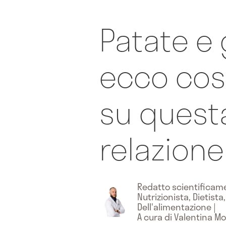
Patate e 
ecco cos
su quest
relazione
Redatto scientifica
Nutrizionista, Dietista
Dell'alimentazione
|
A cura di Valentina 