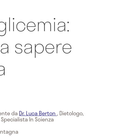
glicemia:
a sapere
a
mente da
Dr. Luca Berton
,
Dietologo,
, Specialista In Scienza
Montagna