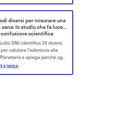
odi diversi per misurare una
 sana: lo studio che fa luce
 confusione scientifica
tudio SINU identifica 26 diversi
i per valutare l'aderenza alla
 Planetaria e spiega perché oggi
ontare le ricerche è difficile
TE A TAVOLA