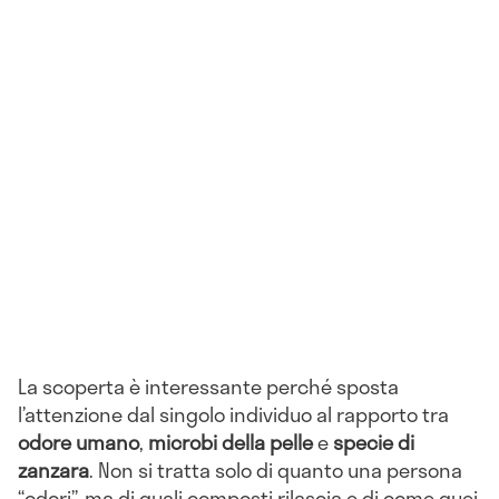
La scoperta è interessante perché sposta
l’attenzione dal singolo individuo al rapporto tra
odore umano
,
microbi della pelle
e
specie di
zanzara
. Non si tratta solo di quanto una persona
“odori”, ma di quali composti rilascia e di come quei