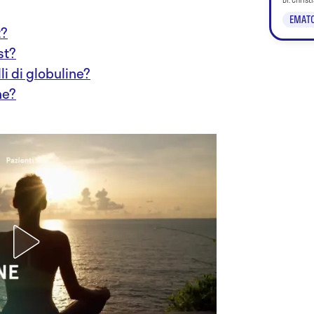
Dr. Chris
EMATO
t?
st?
li di globuline?
ne?