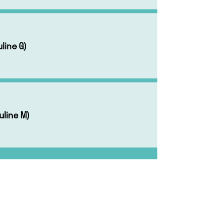
line G)
line M)