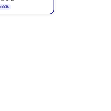
tian Raddato
LOGIA