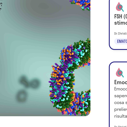
FSH (
stim
Dr. Chris
EMATO
Emoc
Emocol
saper
cosa s
prelie
risult