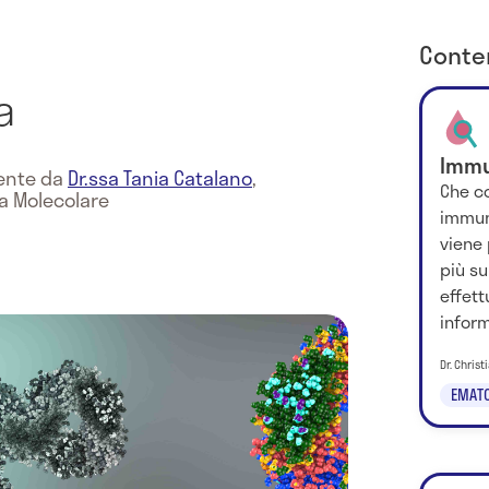
Conten
a
Immu
mente da
Dr.ssa Tania Catalano
,
Che co
na Molecolare
immun
viene 
più s
effett
inform.
Dr. Chris
EMATO