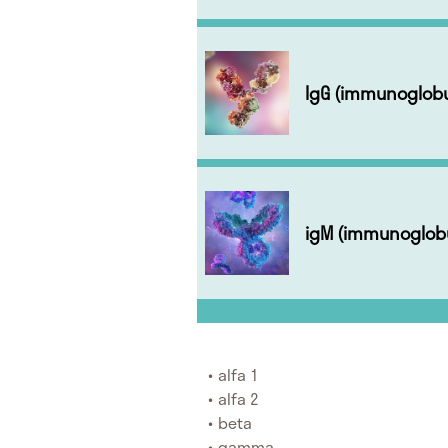
IgG (immunoglobu
igM (immunoglobu
alfa 1
alfa 2
beta
gamma