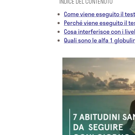
INDICE DEL CONTENUTO
Come viene eseguito il tes
Perché viene eseguito il te
Cosa interferisce con i livel
Quali sono le alfa 1 globuli