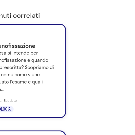
uti correlati
nofissazione
sa si intende per
ofissazione e quando
prescritta? Scopriamo di
u come come viene
uato l'esame e quali
..
tian Raddato
LOGIA