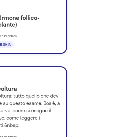
Ormone follico-
olante)
tian Raddato
LOGIA
oltura
tura: tutto quello che devi
e su questo esame. Cos'è, a
erve, come si esegue il
vo, come leggere i
ati.&nbsp;