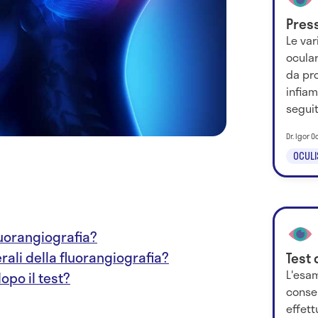
Pres
Le var
ocula
da pr
infiam
seguit
Dr. Igor O
OCULI
luorangiografia?
terali della fluorangiografia?
Test 
L'esa
opo il test?
consen
effett