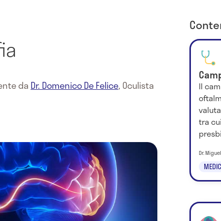
Conten
ia
Camp
mente da
Dr. Domenico De Felice
,
Oculista
Il cam
oftal
valuta
tra cu
presbi
Dr. Migue
MEDIC