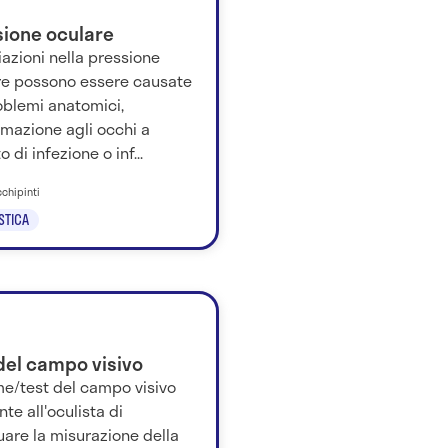
sione oculare
iazioni nella pressione
re possono essere causate
oblemi anatomici,
mazione agli occhi a
o di infezione o inf...
cchipinti
STICA
del campo visivo
me/test del campo visivo
te all'oculista di
uare la misurazione della