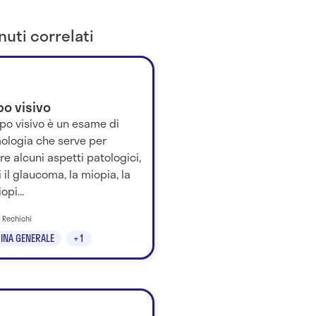
uti correlati
o visivo
po visivo è un esame di
mologia che serve per
re alcuni aspetti patologici,
i il glaucoma, la miopia, la
opi...
l Rechichi
INA GENERALE
+1