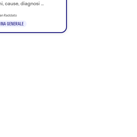
i, cause, diagnosi ...
tian Raddato
INA GENERALE