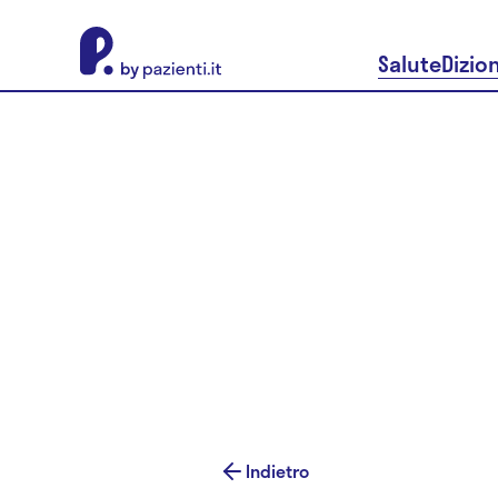
About Pazienti.it
Salute
Dizio
Indietro