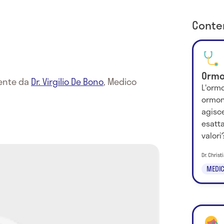
Conten
Ormo
mente da
Dr. Virgilio De Bono
,
Medico
L'ormo
ormon
agisc
esatta
valori
Dr. Chris
MEDIC