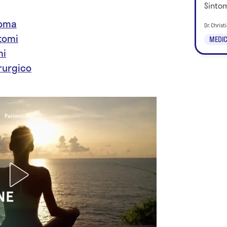
Sintom
toma
Dr. Chris
tomi
MEDIC
mi
irurgico