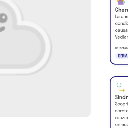
Chera
La che
condiz
causa
Vediam
Dr. Stefa
DERM
Sind
Scopri
serot
reazi
un ecc