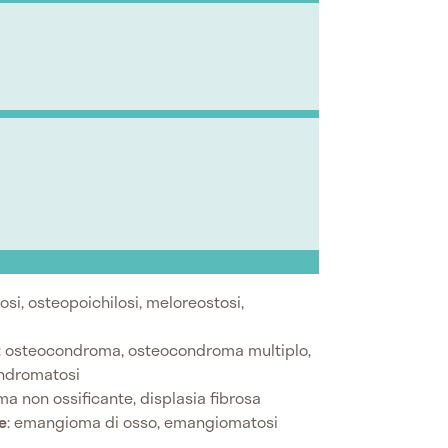
tosi, osteopoichilosi, meloreostosi,
: osteocondroma, osteocondroma multiplo,
ondromatosi
oma non ossificante, displasia fibrosa
e
: emangioma di osso, emangiomatosi