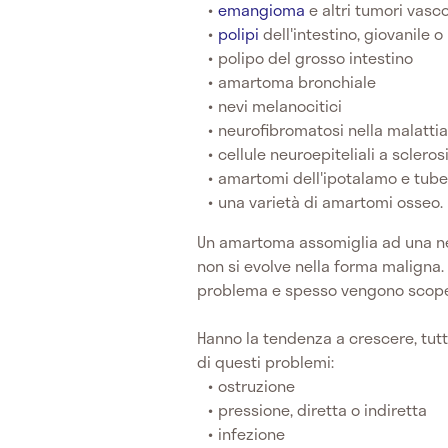
emangioma
e altri tumori vasc
polipi
dell'intestino, giovanile o
polipo del grosso intestino
amartoma bronchiale
nevi melanocitici
neurofibromatosi nella malatti
cellule neuroepiteliali a sclero
amartomi dell'ipotalamo e tub
una varietà di amartomi osseo.
Un amartoma assomiglia ad una ne
non si evolve nella forma maligna.
problema e spesso vengono scope
Hanno la tendenza a crescere, tut
di questi problemi:
ostruzione
pressione, diretta o indiretta
infezione