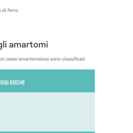
di ferro
gli amartomi
ori ossei amartomatosi sono classificati
EGGI ANCHE