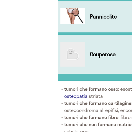
Pannicolite
Couperose
tumori che formano osso
: esos
osteopatia
striata
tumori che formano cartilagine
osteocondroma all’epifisi, enc
tumori che formano fibre
: fibr
tumori che non formano matric
scheletrico.