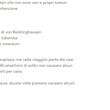
olari che non sono veri e propri tumori
 ritenzione
a di von Recklinghausen
si tuberosa
er cinereum
oplasia, ma nella maggior parte dei casi
 Gli amartomi di solito non causano alcun
rti per caso.
tavia, alcune volte possono causare alcuni