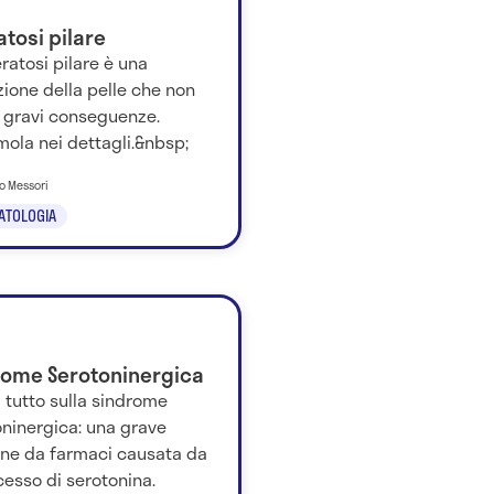
tosi pilare
ratosi pilare è una
ione della pelle che non
 gravi conseguenze.
ola nei dettagli.&nbsp;
no Messori
ATOLOGIA
rome Serotoninergica
 tutto sulla sindrome
oninergica: una grave
one da farmaci causata da
esso di serotonina.